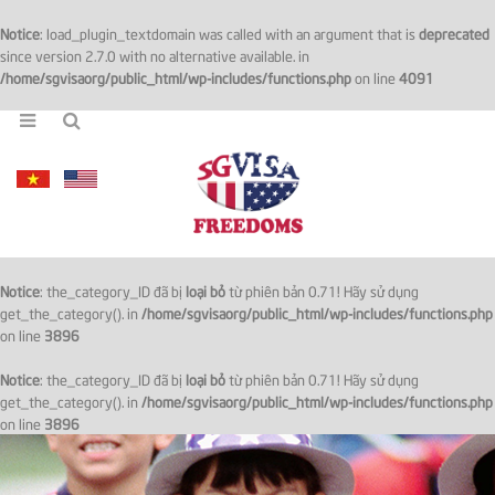
Notice
: load_plugin_textdomain was called with an argument that is
deprecated
since version 2.7.0 with no alternative available. in
/home/sgvisaorg/public_html/wp-includes/functions.php
on line
4091
Notice
: the_category_ID đã bị
loại bỏ
từ phiên bản 0.71! Hãy sử dụng
get_the_category(). in
/home/sgvisaorg/public_html/wp-includes/functions.php
on line
3896
Notice
: the_category_ID đã bị
loại bỏ
từ phiên bản 0.71! Hãy sử dụng
get_the_category(). in
/home/sgvisaorg/public_html/wp-includes/functions.php
on line
3896