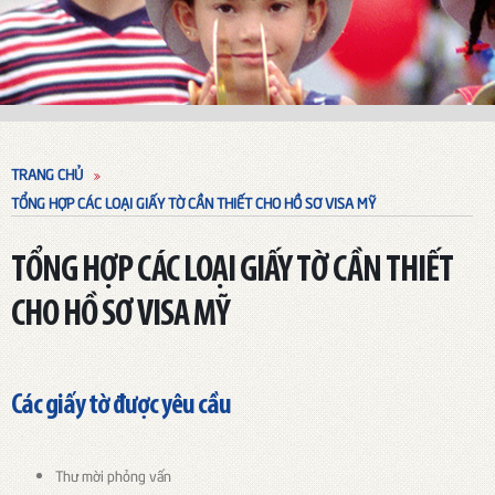
TRANG CHỦ
TỔNG HỢP CÁC LOẠI GIẤY TỜ CẦN THIẾT CHO HỒ SƠ VISA MỸ
TỔNG HỢP CÁC LOẠI GIẤY TỜ CẦN THIẾT
CHO HỒ SƠ VISA MỸ
Các giấy tờ được yêu cầu
Thư mời phỏng vấn