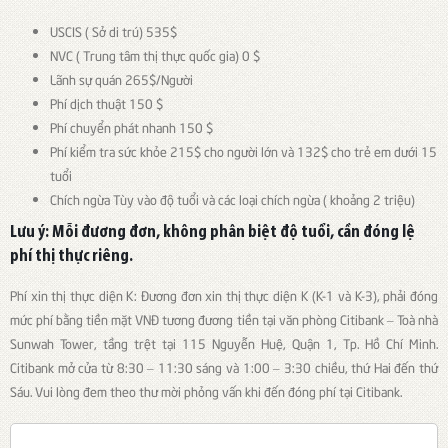
USCIS ( Sở di trú) 535$
NVC ( Trung tâm thị thực quốc gia) 0 $
Lãnh sự quán 265$/Người
Phí dịch thuật 150 $
Phí chuyển phát nhanh 150 $
Phí kiểm tra sức khỏe 215$ cho người lớn và 132$ cho trẻ em dưới 15
tuổi
Chích ngừa Tùy vào độ tuổi và các loại chích ngừa ( khoảng 2 triệu)
Lưu ý: Mỗi đương đơn, không phân biệt độ tuổi, cần đóng lệ
phí thị thực riêng.
Phí xin thị thực diện K: Đương đơn xin thị thực diện K (K-1 và K-3), phải đóng
mức phí bằng tiền mặt VNĐ tương đương tiền tại văn phòng Citibank – Toà nhà
Sunwah Tower, tầng trệt tại 115 Nguyễn Huệ, Quận 1, Tp. Hồ Chí Minh.
Citibank mở cửa từ 8:30 – 11:30 sáng và 1:00 – 3:30 chiều, thứ Hai đến thứ
Sáu. Vui lòng đem theo thư mời phỏng vấn khi đến đóng phí tại Citibank.