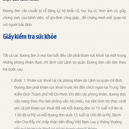
Đương đơn cần chuẩn bị sổ đăng ký hộ khẩu cũ, học bạ cũ, hình ảnh cũ, giấy
chứng sinh của bệnh viện, sổ gia đình công giáo… để chứng minh mối quan hệ
với người bảo lãnh.
Giấy kiểm tra sức khỏe
Tất cả các đương đơn ở mọi lứa tuổi đều cần phải khám sức khoẻ tại một trong
những phòng khám được chỉ định của Lãnh sự quán. Đương đơn cần làm theo
hai bước sau:
Bước 1: Khám sức khoẻ tại các phòng khám do Lãnh sự quán chỉ định.
Đương đơn phải khám sức khoẻ trước khi đến chích ngừa tại Trung Tâm
Kiểm Dịch Thành phố Hồ Chí Minh. Khi đến các phòng khám, đương đơn
cần mang theo thư mời phỏng vấn, hộ chiếu, hai tấm hình thị thực và lệ
phí. Lệ phí khám sức khoẻ đối với mỗi đương đơn từ 15 tuổi trở lên là
130 đô-la Mỹ và mỗi đương đơn dưới 15 tuổi là 100 đô-la Mỹ. Bệnh
viện Chợ Rẫy chỉ chấp nhận tiền đồng Việt Nam. Lưu ý thông thường
kết quả khám sức khoẻ có giá trị trong vòng 6 tháng.