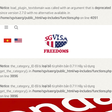
Notice
: load_plugin_textdomain was called with an argument that is
deprecated
since version 2.7.0 with no alternative available. in
/home/sgvisaorg/public_html/wp-includes/functions.php
on line
4091
Notice
: the_category_ID đã bị
loại bỏ
từ phiên bản 0.71! Hãy sử dụng
get_the_category(). in
/home/sgvisaorg/public_html/wp-includes/functions.php
on line
3896
Notice
: the_category_ID đã bị
loại bỏ
từ phiên bản 0.71! Hãy sử dụng
get_the_category(). in
/home/sgvisaorg/public_html/wp-includes/functions.php
on line
3896