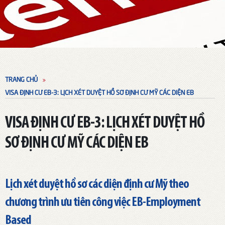
TRANG CHỦ
VISA ĐỊNH CƯ EB-3: LỊCH XÉT DUYỆT HỒ SƠ ĐỊNH CƯ MỸ CÁC DIỆN EB
VISA ĐỊNH CƯ EB-3: LỊCH XÉT DUYỆT HỒ
SƠ ĐỊNH CƯ MỸ CÁC DIỆN EB
Lịch xét duyệt hồ sơ các diện định cư Mỹ theo
chương trình ưu tiên công việc EB-Employment
Based