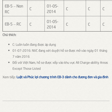
EB-5 – Non
01-05-
C
C
C
C
2014
RC
01-05-
EB-5 – RC
C
C
C
C
2014
Chú thích:
C: Luôn luôn đang được áp dụng
01-07-2016: NVC đang xét duyệt hồ sơ được mở vào ngày 01 tháng
7 năm 2016
Đối với Việt Nam, hồ sơ được xếp vào khu vực All Charge-ability Areas
Except Those Listed
Xem tiếp:
Luật và Phúc lợi chương trình EB-3 dành cho đương đơn và gia đình