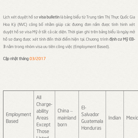
Lịch xét duyệt hồ sơ
visa bulletin
là bảng biểu từ Trung tâm Thị Thực Quốc Gia
Hoa Kỳ (NVC) công bố nhằm giúp các đương đơn nắm được tình hình xét
duyệt hồ sơ visa Mỹ ở tất cả các diện. Thời gian ghi trên bảng biểu là ngày mở
hồ sơ đang được xét tính đến thời điểm hiện tại. Chương trình
định cư Mỹ EB-
3
nằm trong nhóm visa ưu tiên công việc (Employment Based).
Cập nhật tháng
03/2017
All
Charge-
El-
China –
ability
Employment
Salvador
Areas
mainland
Indian
Mexi
Based
Guatemala
Except
born
Honduras
Those
Listed