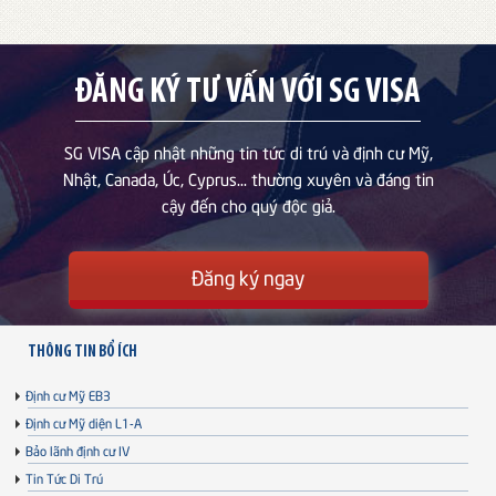
ĐĂNG KÝ TƯ VẤN VỚI SG VISA
SG VISA cập nhật những tin tức di trú và định cư Mỹ,
Nhật, Canada, Úc, Cyprus... thường xuyên và đáng tin
cậy đến cho quý độc giả.
Đăng ký ngay
THÔNG TIN BỔ ÍCH
Định cư Mỹ EB3
Định cư Mỹ diện L1-A
Bảo lãnh định cư IV
Tin Tức Di Trú