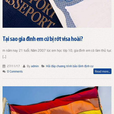
Tại sao gia đình em cứ bị rớt visa hoài?
m năm nay 21 tuổi. Năm 2007 lúc em học lớp 10, gia đình em có làm thủ tục
[...]
27/11/17
By
admin
Hỏi đáp chương trình bảo lãnh định cư
0 Comments
Read more...