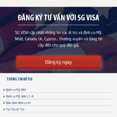
ĐĂNG KÝ TƯ VẤN VỚI SG VISA
SG VISA cập nhật những tin tức di trú và định cư Mỹ,
Nhật, Canada, Úc, Cyprus... thường xuyên và đáng tin
cậy đến cho quý độc giả.
Đăng ký ngay
THÔNG TIN BỔ ÍCH
Định cư Mỹ EB3
Định cư Mỹ diện L1-A
Bảo lãnh định cư IV
Tin Tức Di Trú