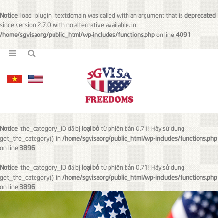
Notice
: load_plugin_textdomain was called with an argument that is
deprecated
since version 2.7.0 with no alternative available. in
/home/sgvisaorg/public_html/wp-includes/functions.php
on line
4091
Notice
: the_category_ID đã bị
loại bỏ
từ phiên bản 0.71! Hãy sử dụng
get_the_category(). in
/home/sgvisaorg/public_html/wp-includes/functions.php
on line
3896
Notice
: the_category_ID đã bị
loại bỏ
từ phiên bản 0.71! Hãy sử dụng
get_the_category(). in
/home/sgvisaorg/public_html/wp-includes/functions.php
on line
3896