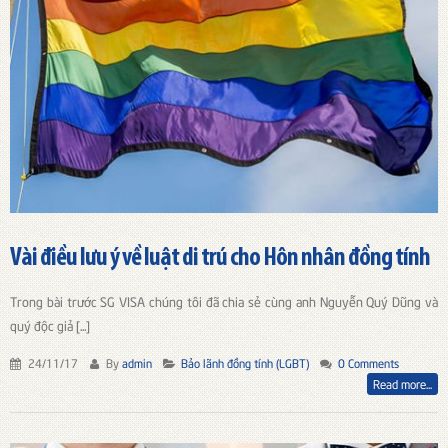
Vài điều lưu ý về luật di trú cho Hôn nhân đồng tính
Trong bài trước SG VISA chúng tôi đã chia sẻ cùng anh Nguyễn Quý Dũng và
quý độc giả [...]
24/11/17
By
admin
Bảo lãnh đồng tính (LGBT)
0 Comments
Read more...