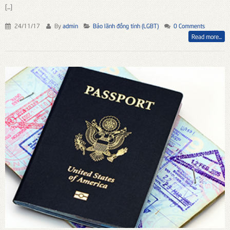
[...]
24/11/17
By
admin
Bảo lãnh đồng tính (LGBT)
0 Comments
Read more...