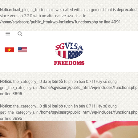
Notice
: load_plugin_textdomain was called with an argument that is
deprecated
since version 2.7.0 with no alternative available. in
/home/sgvisaorg/public_html/wp-includes/functions.php
on line
4091
Notice
: the_category_ID đã bị
loại bỏ
từ phiên bản 0.71! Hãy sử dụng
get_the_category(). in
/home/sgvisaorg/public_html/wp-includes/functions.php
on line
3896
Notice
: the_category_ID đã bị
loại bỏ
từ phiên bản 0.71! Hãy sử dụng
get_the_category(). in
/home/sgvisaorg/public_html/wp-includes/functions.php
on line
3896