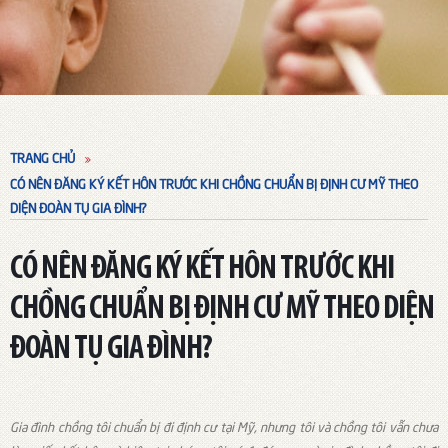
TRANG CHỦ
CÓ NÊN ĐĂNG KÝ KẾT HÔN TRƯỚC KHI CHỒNG CHUẨN BỊ ĐỊNH CƯ MỸ THEO
DIỆN ĐOÀN TỤ GIA ĐÌNH?
CÓ NÊN ĐĂNG KÝ KẾT HÔN TRƯỚC KHI
CHỒNG CHUẨN BỊ ĐỊNH CƯ MỸ THEO DIỆN
ĐOÀN TỤ GIA ĐÌNH?
Gia đình chồng tôi chuẩn bị đi định cư tại Mỹ, nhưng tôi và chồng tôi vẫn chưa