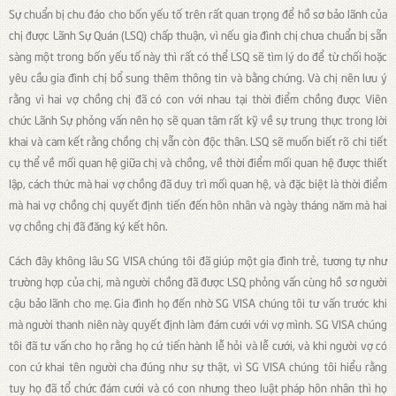
Sự chuẩn bị chu đáo cho bốn yếu tố trên rất quan trọng để hồ sơ bảo lãnh của
chị được Lãnh Sự Quán (LSQ) chấp thuận, vì nếu gia đình chị chưa chuẩn bị sẵn
sàng một trong bốn yếu tố này thì rất có thể LSQ sẽ tìm lý do để từ chối hoặc
yêu cầu gia đình chị bổ sung thêm thông tin và bằng chứng. Và chị nên lưu ý
rằng vì hai vợ chồng chị đã có con với nhau tại thời điểm chồng được Viên
chức Lãnh Sự phỏng vấn nên họ sẽ quan tâm rất kỹ về sự trung thực trong lời
khai và cam kết rằng chồng chị vẫn còn độc thân. LSQ sẽ muốn biết rõ chi tiết
cụ thể về mối quan hệ giữa chị và chồng, về thời điểm mối quan hệ được thiết
lập, cách thức mà hai vợ chồng đã duy trì mối quan hệ, và đặc biệt là thời điểm
mà hai vợ chồng chị quyết định tiến đến hôn nhân và ngày tháng năm mà hai
vợ chồng chị đã đăng ký kết hôn.
Cách đây không lâu SG VISA chúng tôi đã giúp một gia đình trẻ, tương tự như
trường hợp của chị, mà người chồng đã được LSQ phỏng vấn cùng hồ sơ người
cậu bảo lãnh cho mẹ. Gia đình họ đến nhờ SG VISA chúng tôi tư vấn trước khi
mà người thanh niên này quyết định làm đám cưới với vợ mình. SG VISA chúng
tôi đã tư vấn cho họ rằng họ cứ tiến hành lễ hỏi và lễ cưới, và khi người vợ có
con cứ khai tên người cha đúng như sự thật, vì SG VISA chúng tôi hiểu rằng
tuy họ đã tổ chức đám cưới và có con nhưng theo luật pháp hôn nhân thì họ