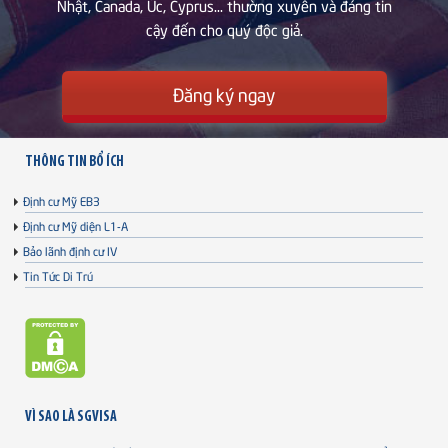
Nhật, Canada, Úc, Cyprus... thường xuyên và đáng tin
cậy đến cho quý độc giả.
Đăng ký ngay
THÔNG TIN BỔ ÍCH
Định cư Mỹ EB3
Định cư Mỹ diện L1-A
Bảo lãnh định cư IV
Tin Tức Di Trú
VÌ SAO LÀ SGVISA