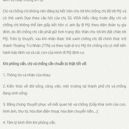
Chị và chồng chị không nên đăng ký kết hôn cho tới khi chồng chị đã tới Mỹ và
có thẻ xanh. Dựa theo câu hỏi của chị, SG VISA hiểu rằng trước đây chị và
chồng chị không thể làm giấy kết hôn vì anh ấy đi Mỹ theo diện đoàn tụ gia
đình, do đó chồng chị cần phải giữ tình trạng độc thân cho tới khi đặt chân tới
Mỹ. Trên lý thuyết, sau khi nhận được thẻ xanh chồng chị đã chính thức trở
thành Thường Trú Nhân (TTN) và theo luật di trú Mỹ thì chồng chị có thể tiến
hành bảo lãnh vợ và các con của mình đi Mỹ định cư.
Khi phỏng vấn, chị và chồng cần chuẩn bị thật tốt về:
1. Thông tin cá nhân của nhau;
2. Kiến thức về đời sống, công việc, môi trường tại thành phố chị và chồng
đang sinh sống;
3. Bằng chứng thuyết phục về mối quan hệ vợ chồng (Giấy khai sinh của con,
hình ảnh, thư từ, hóa đơn điện thoại, hóa đơn chuyển tiền,…);
4. Tâm lý bình tĩnh khi phỏng vấn.