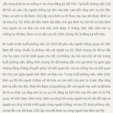
vẫn chưa phải là vợ chồng vì họ chưa đăng ký kết hôn. Tại buổi phỏng vấn LSQ
đã hỏi và yêu cầu người chồng ký tên vào bản cam kết rằng anh ta còn độc
thân, và anh ta đã được LSQ cấp visa định cư đi theo mẹ. Sau khi được định cư
tại Hoa Kỳ, SG VISA đã tiến hành đại diện cho gia đình họ mở hồ sơ bảo lãnh
cho người vợ và đứa con trai mới sinh được 4 tháng. Việc đầu tiên hai vợ
chồng họ đã làm, theo sự tư vấn của SG VISA chúng tôi, là đăng ký kết hôn.
Ba tuần trước buổi phỏng vấn, SG VISA đã yêu cầu người chồng quay về Việt
Nam để cùng chuẩn bị phỏng vấn với người vợ. SG VISA chúng tôi đã tư vấn
cho họ cách trả lời nhất quán cho tất cả những câu hỏi mà LSQ sẽ hỏi trong
buổi phỏng vấn, đồng thời chúng tôi đã hướng dẫn cho gia đình họ gom góp
những bằng chứng thuyết phục về mối quan hệ của vợ chồng họ và mối quan
hệ cha con giữa người bảo lãnh và đứa con. Trong buổi phỏng vấn, viên chức
lãnh sự đã hỏi người chồng về lời hứa và cam kết của anh ta trước đây rằng
anh ta vẫn còn độc thân khi được cùng phỏng vấn với người mẹ, anh ta đã khai
đó là sự thật và rằng anh ta và vợ chỉ đăng ký kết hôn sau khi anh ta từ Mỹ
quay về Việt Nam. Viên chức Lãnh sự cũng hỏi xoáy người vợ về vấn đề này và
người vợ cũng trả lời nhất quán cùng người chồng, và sau 20 phút phỏng vấn,
cả mẹ lẫn con đã được LSQ cấp visa để đoàn tụ cùng người bảo lãnh tại Mỹ.