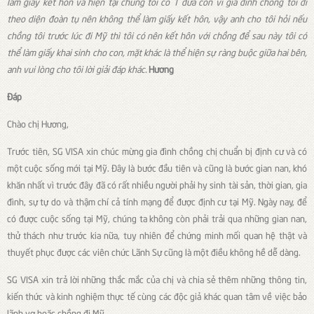
làm giấy kết hôn và hiện tại chúng tôi có 1 đứa con vì gia đình chồng tôi đi
theo diện đoàn tụ nên không thể làm giấy kết hôn, vậy anh cho tôi hỏi nếu
chồng tôi trước lúc đi Mỹ thì tôi có nên kết hôn với chồng để sau này tôi có
thể làm giấy khai sinh cho con, mặt khác là thể hiện sự ràng buộc giữa hai bên,
anh vui lòng cho tôi lời giải đáp khác.
Hương
Đáp
Chào chị Hương,
Trước tiên, SG VISA xin chúc mừng gia đình chồng chị chuẩn bị định cư và có
một cuộc sống mới tại Mỹ. Đây là bước đầu tiên và cũng là bước gian nan, khó
khăn nhất vì trước đây đã có rất nhiều người phải hy sinh tài sản, thời gian, gia
đình, sự tự do và thậm chí cả tính mạng để được định cư tại Mỹ. Ngày nay, để
có được cuộc sống tại Mỹ, chúng ta không còn phải trải qua những gian nan,
thử thách như trước kia nữa, tuy nhiên để chứng minh mối quan hệ thật và
thuyết phục được các viên chức Lãnh Sự cũng là một điều không hề dễ dàng.
SG VISA xin trả lời những thắc mắc của chị và chia sẻ thêm những thông tin,
kiến thức và kinh nghiệm thực tế cùng các độc giả khác quan tâm về việc bảo
lãnh vợ hoặc chồng đi Mỹ.