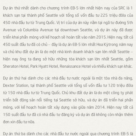
Dự án thứ nhất dành cho chương trình EB-5 lớn nhất hiện nay của SRC là 1
khách sạn tại thành phố Seattle với tổng số vốn đầu tư 225 triệu đôla của
450 nhà đầu tư từ Trung Quốc. Vị trí của dự án này nằm tại ngã tư đường 5th
Avenue và Columbia Avenue tại downtown Seattle, và dự án này đã được
triển khai phần móng với kế hoạch sẽ hoàn tất vào năm 2015. Hiện nay, tất cả
450 suất đầu tư đã có chủ – đây là dự án EB-5 lớn nhất Hoa Kỳtrong năm nay
và chủ khu đất dự án là do một nhà kinh doanh khách sạn lớn nhất Seattle –
hiện nay ông ta đang sở hữu những tòa khách sạn lớn nhất Seattle, gồm
Sheraton Hotel, Park Hyatt Hotel, Renaissance Hotel và nhiều khách sạn khác.
Dự án thứ hai dành cho các nhà đầu tư nước ngoài là một tòa nhà đa năng,
Dexter Station, tại thành phố Seattle với tổng số vốn đầu tư 120 triệu đôla
từ 150 nhà đầu tư từ Trung Quốc. Chủ khu đất dự án là do một công ty phát
triển bất động sản nổi tiếng tại Seattle sở hữu, và dự án đã triển hai phần
móng, với kế hoạch hoàn tất xây dựng vào giữa năm 2014. Hiện nay tất cả
150 suất đầu tư đã có nhà đầu tư đăng ký và dự án đã không còn nhận thêm
đơn xin đầu tư nữa.
Dự án thứ ba dành cho các nhà đầu tư nước ngoài qua chương trình EB-5 là