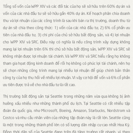
Tổng số vốn của WPP XIV và các đối tác của họ sẽ sở hữu trên 60% dự án và
vốn của các nhà đầu tư sẽ sở hữu gần 40% dự án. Kế hoạch phân chia doanh
thu và lợi nhuận của các công trình là sau khi bán ra thị trường, doanh thu từ
dự án sẽ chia theo công thức: 1) vốn của các nhà đầu tư, 2) 6% cổ phần ưu
tiên của nhà đầu tư, 3) chi phí của chủ sở hữu bất động sản, và 4) lợi nhuận
cho WPP XIV và SRC. Điều này có nghĩa là nếu công trình xây dựng không
mang lại lợi nhuận trên 6% thì chủ sở hữu bất động sản, WPP XIV và SRC sẽ
không nhận được lợi nhuận tài chánh. Và WPP XIV và SRC hiểu rằng họ không
tham gia họat động kinh doanh để rồi họ không có phúc lợi tài chánh, nên họ
sẽ chọn những công trình mang lại nhiều lợi nhuận để giúp chính bản thân
công ty của họ thu hồi về nhiều lợi nhuận. Vì vậy cơ hội để vốn và 6% cổ phần
ưu tiên được trả về cho nhà đầu tư là rất cao.
Thị trường bất động sản tại Seattle trong những năm vừa qua không bị ảnh
hưởng xấu nhiều như những thành phố du lịch. Tại Seattle có rất nhiều tập
đoàn đa quốc gia, như Microsoft, Boeing, Amazon, Starbucks, Nordstrom và
Costco và nhu cầu nhân viên của những tập đoàn này là rất lớn. Seattle cũng
là một trong những thành phố lớn có số lượng dân nhập cư cao nhất Hoa Kỳ.
Đồng thời dân số của Seattle đang trên đà tăng trưởng rất nhanh, vì theo