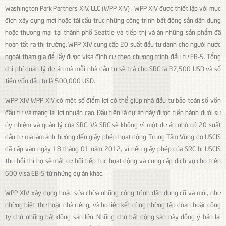
Washington Park Partners XIV, LLC (WPP XIV) . WPP XIV được thiết lập với mục
đích xây dựng mới hoặc tái cấu trúc những công trình bất động sản dân dụng
hoặc thương mại tại thành phố Seattle và tiếp thị và án những sản phẩm đã
hoàn tất ra thị trường. WPP XIV cung cấp 20 suất đầu tư dành cho người nước
ngoài tham gia để lấy được visa định cư theo chương trình đầu tư EB-5. Tổng
chi phí quản lý dự án mà mỗi nhà đầu tư sẽ trả cho SRC là 37,500 USD và số
tiền vốn đầu tư là 500,000 USD.
WPP XIV WPP XIV có một số điểm lợi có thể giúp nhà đầu tư bảo toàn số vốn
đầu tư và mang lại lợi nhuận cao. Đầu tiên là dự án này được tiến hành dưới sự
ủy nhiệm và quản lý của SRC. Và SRC sẽ không vì một dự án nhỏ có 20 suất
đầu tư mà làm ảnh hưởng đến giấy phép họat động Trung Tâm Vùng do USCIS
đã cấp vào ngày 18 tháng 01 năm 2012, vì nếu giấy phép của SRC bị USCIS
thu hồi thì họ sẽ mất cơ hội tiếp tục họat động và cung cấp dịch vụ cho trên
600 visa EB-5 từ những dự án khác.
WPP XIV xây dựng hoặc sửa chữa những công trình dân dụng cũ và mới, như
những biệt thự hoặc nhà riêng, và họ liên kết cùng những tập đòan hoặc công
ty chủ những bất động sản lớn. Những chủ bất động sản này đồng ý bán lại