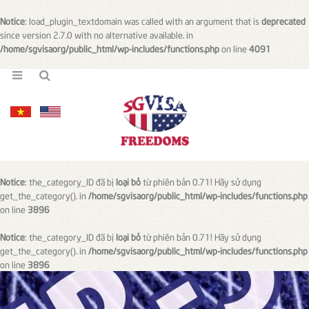
Notice
: load_plugin_textdomain was called with an argument that is
deprecated
since version 2.7.0 with no alternative available. in
/home/sgvisaorg/public_html/wp-includes/functions.php
on line
4091
Notice
: the_category_ID đã bị
loại bỏ
từ phiên bản 0.71! Hãy sử dụng
get_the_category(). in
/home/sgvisaorg/public_html/wp-includes/functions.php
on line
3896
Notice
: the_category_ID đã bị
loại bỏ
từ phiên bản 0.71! Hãy sử dụng
get_the_category(). in
/home/sgvisaorg/public_html/wp-includes/functions.php
on line
3896