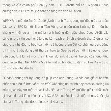
thống kê của chính phủ Hoa Kỳ năm 2010 Seattle chỉ có 2.6 triệu cư dân
nhưng đến 2020 thì mực cư dân sẽ tăng lên đến 4.0 triệu.
WPP XIV là một dự án rất tốt để gia đình anh Trung cùng quí độc giả quan tâm
đầu tư, vì SRC là một Trung Tâm Vùng có nhiều năm kinh nghiệm nên họ
không vì một dự án nhỏ mà làm ảnh hưởng đến giấy phép được USCIS cấp
cũng như uy tín của họ. Cấu trúc kế hoạch phân chia doanh thu từ dự án sẽ
giúp cho nhà đầu tư bảo toàn vốn và hưởng thêm 6% cổ phần ưu tiên. Công
trình nhỏ lẽ xây dựng biệt thự và nhà ở tại Seattle sẽ có một thị trường người
tiêu dùng khá lớn và mức thanh khỏan dự án khá cao vì nhu cầu của người tiêu
dùng là có thật. Nên WPP XIV sẽ là một cơ hội đầu tư định cư Hoa Kỳ – EB-5
tốt cho các nhà đầu tư.
SG VISA chúng tôi hy vọng đã giúp cho anh Trung và các độc giả quan tâm
phần nào hiểu rõ hơn về dự án WPP XIV cũng như trình bày cách so sánh giữa
một dự án này với một dự án khác. Nếu anh Trung và quí độc giả có thắc mắc
gì khác xin vui lòng liên lạc với SG VISA qua Email hoặc điện thọai. Chúc gia
đình anh Trung sớm được định cư tại Hoa Kỳ.