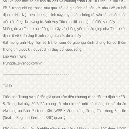
Sau khi đọc một số bài anh đã viết về chương trình Đầu Tư Định Cư Hoa Kỳ –
EB-5 trong những tháng vừa qua, tôi và gia đình đã bàn với nhau về cơ hội
định cư Hoa Kỳ theo chương trình này, tuy nhiên chúng tôi vẫn còn nhiều thắc
mắc cần được làm sáng tỏ. Anh Huy Tôn cho tôi hỏi một số điều sau đây.
Những dự án đầu tư nào đáng tin cậy và những yếu tố nào giúp nhà đầu tư xác
định rõ về khả năng thành công của các dự án này.
Rất mong anh Huy Tôn sẽ trả lời sớm để giúp gia đình chúng tôi có thêm
thông tin trước khi quyết định thay đổi cuộc sống.
Đào Văn Trung
trungda…@yahoo.com.vn
=================================
Trả lời:
Chào anh Trung và quí độc giả quan tâm đến chương trình đầu tư định cư EB-
5. Trong bài này, SG VISA chúng tôi xin chia sẻ một số thông tin về dự án
Washington Park Partners XIV (WPP XIV) do công Trung Tâm Vùng Seattle
(Seattle Regional Center – SRC) quản lý.
SRC được thành lập từ nhiều năm trước đây vầ lần sau cùng SRC được USCIS