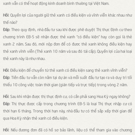
xanh vẫn có thể hoạt động kinh doanh bình thường tại Việt Nam.
Hỏi
: Quyền lợi của người giữ thẻ xanh có điều kiện và vĩnh viễn khác nhau như
thế nào?
Đáp
: Theo quy định, nhà đầu tư sau khi được phê duyệt Thị thực Định cư theo
chương trình EB-5 sẽ nhận được thẻ xanh “có điều kiện” hay còn gọi là thẻ
xanh 2 năm. Sau đó, mới nộp đơn để có đươc thẻ xanh không điều kiện hay
thẻ xanh vĩnh viễn (Thẻ xanh 10 năm và sau đó tái cấp). Quyền lợi của hai loại
thẻ xanh này là như nhau.
Hỏi
: Điều kiện để chuyển từ thẻ xanh có điều kiện sang thẻ xanh vĩnh viễn?
Đáp
: Tiền đầu tư vẫn còn nằm tại dự án và mỗi suất đầu tư tạo ra và duy trì tối
thiểu 10 công việc toàn thời gian (gián tiếp và trực tiếp) trong vòng 2 năm.
Hỏi
: Sau khi nhận được thị thực định cư, có cần phải sang Hoa Kỳ ngay không?
Đáp
: Thị thực được cấp trong chương trình EB-5 là loại Thị thực nhập cư có
thời hạn 6 tháng. Trong thời hạn này, nhà đầu tư có thể sắp xếp thời gian để
qua Hoa Kỳ nhận thẻ xanh có điều kiện.
Hỏi
: Nếu đương đơn đã có hồ sơ bảo lãnh, liệu có thể tham gia vào chương