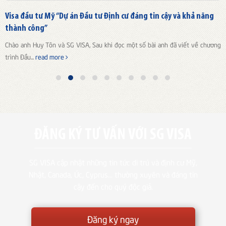
Visa đầu tư Mỹ “Dự án Đầu tư Định cư đáng tin cậy và khả năng
thành công”
Chào anh Huy Tôn và SG VISA, Sau khi đọc một số bài anh đã viết về chương
trình Đầu...
read more
ĐĂNG KÝ TƯ VẤN VỚI SG VISA
SG VISA cập nhật những tin tức di trú và định cư Mỹ,
Nhật, Canada, Úc, Cyprus... thường xuyên và đáng tin
cậy đến cho quý độc giả.
Đăng ký ngay