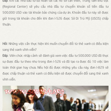
Đáp
: Khi các nhà đầu tư đã hoàn tất các hồ sơ cần thiết, Trung tâm khu vực
(Regional Center) sẽ yêu cầu nhà đầu tư chuyển khoản số tiền đầu tư
500.000 USD vào tài khoản bảo chứng của dự án. Khoản đầu tư này sẽ được
giữ trong tài khoản cho đến khi đơn I-526 được Sở Di Trú Mỹ (USCIS) chấp
thuận.
Hỏi
: Những việc cần thực hiện khi muốn chuyển đổi từ thẻ xanh có điều kiện
sang thẻ xanh vĩnh viễn?
Đáp
: Viên chức nhập cảnh sẽ đánh giá xem việc đầu tư 500.000 USD đã thực
sự được đầu tư theo như trong đơn I-526 và đã tạo ra được đủ 10 việc làm
toàn thời gian hay chưa. Nếu hội đủ được những yêu cầu này, đơn I-829 sẽ
được chấp thuận và thẻ xanh có điều kiện sẽ được chuyển đổi sang thẻ xanh
vĩnh viễn.