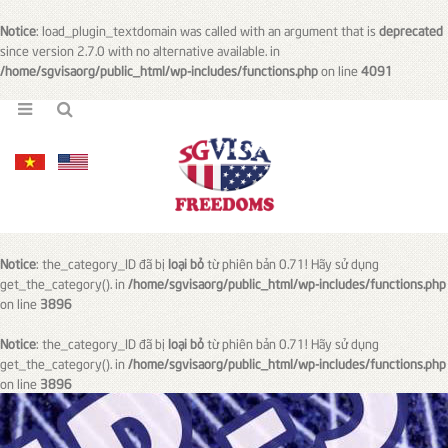
Notice
: load_plugin_textdomain was called with an argument that is
deprecated
since version 2.7.0 with no alternative available. in
/home/sgvisaorg/public_html/wp-includes/functions.php
on line
4091
Notice
: the_category_ID đã bị
loại bỏ
từ phiên bản 0.71! Hãy sử dụng
get_the_category(). in
/home/sgvisaorg/public_html/wp-includes/functions.php
on line
3896
Notice
: the_category_ID đã bị
loại bỏ
từ phiên bản 0.71! Hãy sử dụng
get_the_category(). in
/home/sgvisaorg/public_html/wp-includes/functions.php
on line
3896