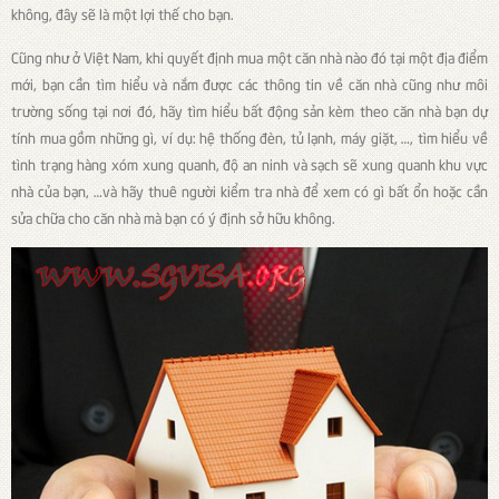
không, đây sẽ là một lợi thế cho bạn.
Cũng như ở Việt Nam, khi quyết định mua một căn nhà nào đó tại một địa điểm
mới, bạn cần tìm hiểu và nắm được các thông tin về căn nhà cũng như môi
trường sống tại nơi đó, hãy tìm hiểu bất động sản kèm theo căn nhà bạn dự
tính mua gồm những gì, ví dụ: hệ thống đèn, tủ lạnh, máy giặt, …, tìm hiểu về
tình trạng hàng xóm xung quanh, độ an ninh và sạch sẽ xung quanh khu vực
nhà của bạn, …và hãy thuê người kiểm tra nhà để xem có gì bất ổn hoặc cần
sửa chữa cho căn nhà mà bạn có ý định sở hữu không.