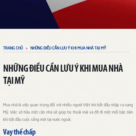
TRANG CHỦ
NHỮNG ĐIỀU CẦN LƯU Ý KHI MUA NHÀ TẠI MỸ
NHỮNG ĐIỀU CẦN LƯU Ý KHI MUA NHÀ
TẠI MỸ
Mua nhà là việc quan trọng đối với nhiều người Việt khi bắt đầu nhập cư sang
Mỹ. Việc sở hữu một căn nhà sẽ giúp họ thoải mái và đỡ đi một mối bận tâm
khi bắt đầu cuộc sống mới tại nước ngoài.
Vay thế chấp