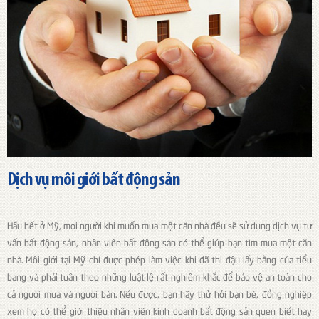
Dịch vụ môi giới bất động sản
Hầu hết ở Mỹ, mọi người khi muốn mua một căn nhà đều sẽ sử dụng dịch vụ tư
vấn bất động sản, nhân viên bất động sản có thể giúp bạn tìm mua một căn
nhà. Môi giới tại Mỹ chỉ được phép làm việc khi đã thi đậu lấy bằng của tiểu
bang và phải tuân theo những luật lệ rất nghiêm khắc để bảo vệ an toàn cho
cả người mua và người bán. Nếu được, bạn hãy thử hỏi bạn bè, đồng nghiệp
xem họ có thể giới thiệu nhân viên kinh doanh bất động sản quen biết hay