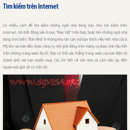
Tìm kiếm trên Internet
Có nhiều cách để tìm kiếm những ngôi nhà đang bán, như tìm kiếm trên
internet, tìm bất động sản ở mục “Rao Vặt” trên báo, hoặc tìm những ngôi nhà
đang treo biển “Bán Nhà” ở những khu lân cận mà bạn thích. Hầu hết nhà cửa ở
Mỹ khi rao bán đều được công ty môi giới đăng trên mạng và được link hầu hết
trên những trang web địa ốc. Bạn có thể vào thẳng trang web của báo điện tử
thành phố nơi bạn muốn mua. Các chi tiết về căn nhà và cách liên lạc đến
người môi giới sẽ có trên đó.