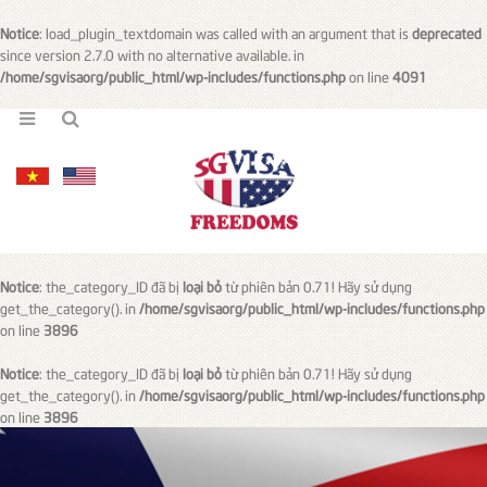
Notice
: load_plugin_textdomain was called with an argument that is
deprecated
since version 2.7.0 with no alternative available. in
/home/sgvisaorg/public_html/wp-includes/functions.php
on line
4091
Notice
: the_category_ID đã bị
loại bỏ
từ phiên bản 0.71! Hãy sử dụng
get_the_category(). in
/home/sgvisaorg/public_html/wp-includes/functions.php
on line
3896
Notice
: the_category_ID đã bị
loại bỏ
từ phiên bản 0.71! Hãy sử dụng
get_the_category(). in
/home/sgvisaorg/public_html/wp-includes/functions.php
on line
3896